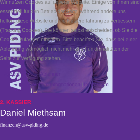
Wir nutzen Cookies auf unserer Website. Einige von ihnen sind
essenziell für den Betrieb der Seite, während andere uns
helfen, diese Website und die Nutzererfahrung zu verbessern
(Tracking Cookies). Sie können selbst entscheiden, ob Sie die
Cookies zulassen möchten. Bitte beachten Sie, dass bei einer
Ablehnung womöglich nicht mehr alle Funktionalitäten der
Seite zur Verfügung stehen.
Akzeptieren
Ablehnen
Weitere Informationen
|
Impressum
2. KASSIER
Daniel Miethsam
finanzen@asv-piding.de