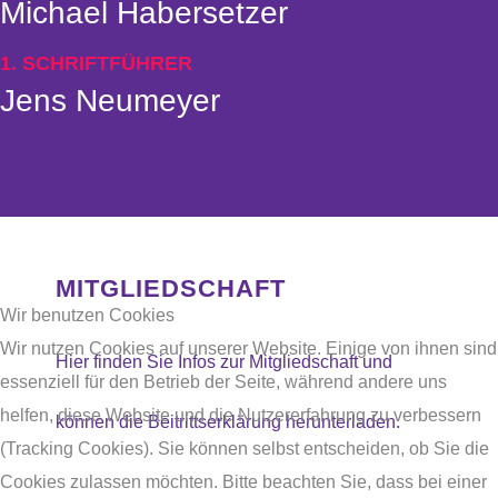
Michael Habersetzer
1. SCHRIFTFÜHRER
Jens Neumeyer
MITGLIEDSCHAFT
Wir benutzen Cookies
Wir nutzen Cookies auf unserer Website. Einige von ihnen sind
Hier finden Sie Infos zur Mitgliedschaft und
essenziell für den Betrieb der Seite, während andere uns
helfen, diese Website und die Nutzererfahrung zu verbessern
können die Beitrittserklärung herunterladen.
(Tracking Cookies). Sie können selbst entscheiden, ob Sie die
Cookies zulassen möchten. Bitte beachten Sie, dass bei einer