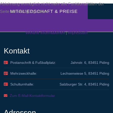
Ablehnung womöglich nicht mehr alle Funktionalitäten der
MITGLIEDSCHAFT & PREISE
Seite zur Verfügung stehen.
Akzeptieren
Ablehnen
Weitere Informationen
|
Impressum
Kontakt
Postanschrift & Fußballplatz:
Jahnstr. 6, 83451 Piding
Mehrzweckhalle:
Lechsenwiese 5, 83451 Piding
Schulturnhalle:
Salzburger Str. 4, 83451 Piding
Zum E-Mail-Kontaktformular
Adressen